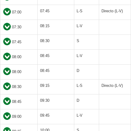
07:45
L-S
Directo (L-V)
07:00
08:15
L-V
07:30
08:30
S
07:45
08:45
L-V
08:00
08:45
D
08:00
09:15
L-S
Directo (L-V)
08:30
09:30
D
08:45
09:45
L-V
09:00
10:00
S