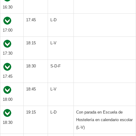
16:30
17:45
L-D
17:00
18:15
L-V
17:30
18:30
S-D-F
17:45
18:45
L-V
18:00
19:15
L-D
Con parada en Escuela de
Hostelería en calendario escolar
18:30
(L-V)