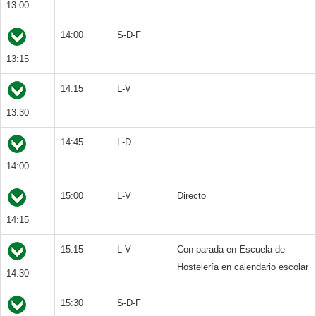
13:00
14:00
S-D-F
13:15
14:15
L-V
13:30
14:45
L-D
14:00
15:00
L-V
Directo
14:15
15:15
L-V
Con parada en Escuela de
Hostelería en calendario escolar
14:30
15:30
S-D-F