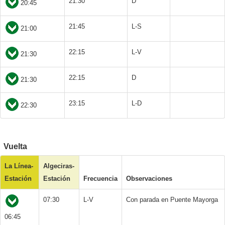
21:30
D
20:45
21:45
L-S
21:00
22:15
L-V
21:30
22:15
D
21:30
23:15
L-D
22:30
Vuelta
La Línea-
Algeciras-
Estación
Estación
Frecuencia
Observaciones
07:30
L-V
Con parada en Puente Mayorga
06:45