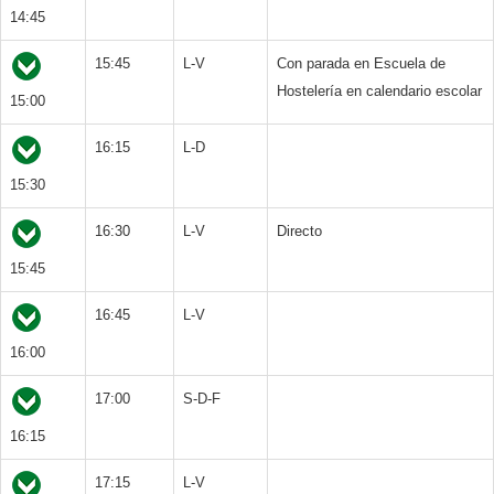
14:45
15:45
L-V
Con parada en Escuela de
Hostelería en calendario escolar
15:00
16:15
L-D
15:30
16:30
L-V
Directo
15:45
16:45
L-V
16:00
17:00
S-D-F
16:15
17:15
L-V