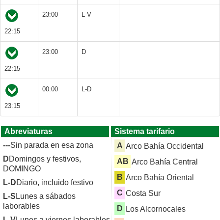
23:00
L-V
22:15
23:00
D
22:15
00:00
L-D
23:15
Abreviaturas
Sistema tarifario
---
Sin parada en esa zona
A
Arco Bahía Occidental
D
Domingos y festivos,
AB
Arco Bahía Central
DOMINGO
B
Arco Bahía Oriental
L-D
Diario, incluido festivo
C
Costa Sur
L-S
Lunes a sábados
laborables
D
Los Alcornocales
L-V
Lunes a viernes laborables